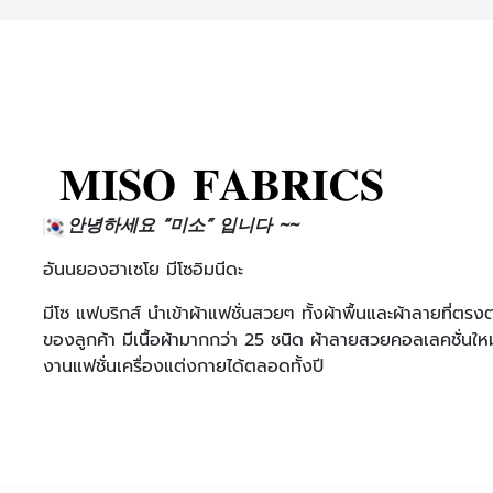
𝐌𝐈𝐒𝐎 𝐅𝐀𝐁𝐑𝐈𝐂𝐒
안녕하세요 “미소” 입니다 ~~
อันนยองฮาเซโย มีโซอิมนีดะ
มีโซ แฟบริกส์ นำเข้าผ้าแฟชั่นสวยๆ ทั้งผ้าพื้นและผ้าลายที่
ของลูกค้า มีเนื้อผ้ามากกว่า 25 ชนิด ผ้าลายสวยคอลเลคชั่นใหม
งานแฟชั่นเครื่องแต่งกายได้ตลอดทั้งปี