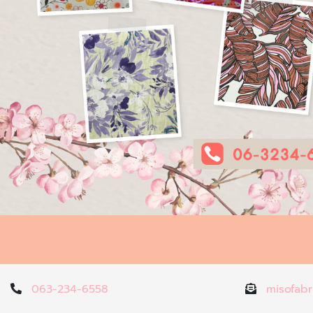
063-234-6558
misofabr